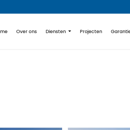
ome
Over ons
Diensten
Projecten
Garanti
Nieuwbouw
Verbouwingen en Renovatie
Projectontwikkeling